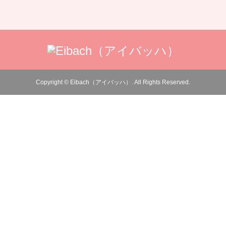
Copyright
©
Eibach（アイバッハ）
. All Rights Reserved.