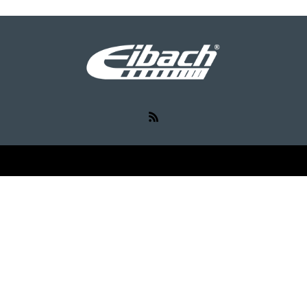
RSS
©
Eibach（アイバッハ）
. All Rights Reserved.