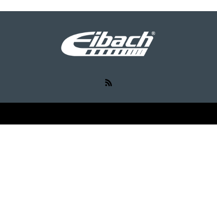
RSS
©
Eibach（アイバッハ）
. All Rights Reserved.