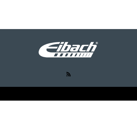
RSS
©
Eibach（アイバッハ）
. All Rights Reserved.