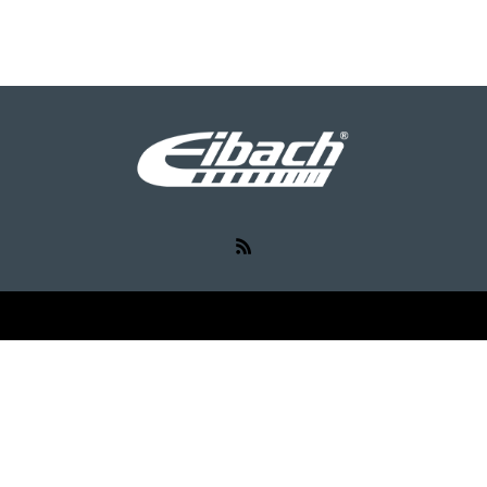
RSS
©
Eibach（アイバッハ）
. All Rights Reserved.