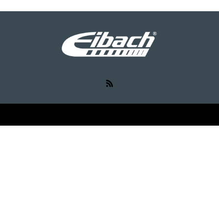
RSS
©
Eibach（アイバッハ）
. All Rights Reserved.