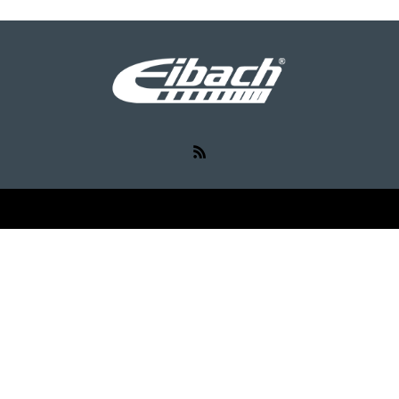
RSS
©
Eibach（アイバッハ）
. All Rights Reserved.