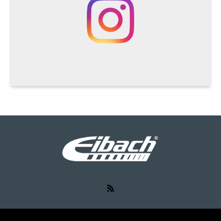
RSS
©
Eibach（アイバッハ）
. All Rights Reserved.